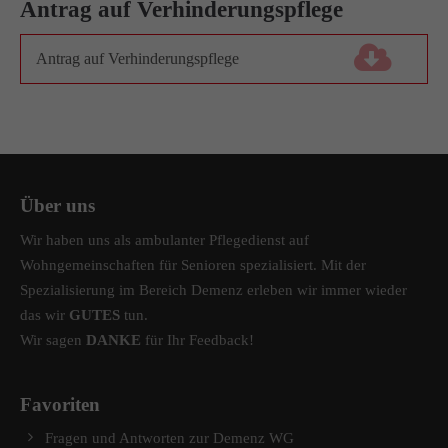
Antrag auf Verhinderungspflege
info@amicus-pflege.de
Antrag auf Verhinderungspflege
(127,8 KiB)
Über uns
Wir haben uns als ambulanter Pflegedienst auf
Wohngemeinschaften für Senioren spezialisiert. Mit der
Spezialisierung im Bereich Demenz erleben wir immer wieder
das wir
GUTES
tun.
Wir sagen
DANKE
für Ihr Feedback!
Favoriten
Fragen und Antworten zur Demenz WG