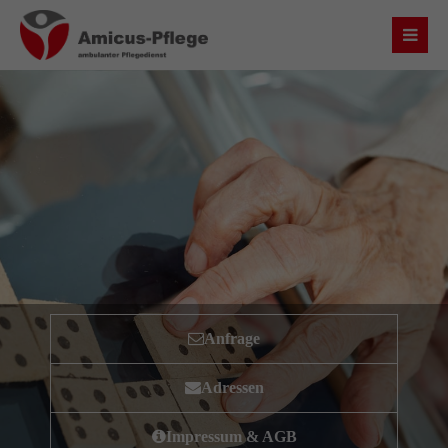
Login
Benutzername
Passwort
Anmelden
Anfrage
Register
|
Lost your password?
Adressen
Über uns
Impressum & AGB