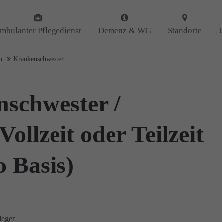
 uns
Kontakt
mbulanter Pflegedienst
Demenz & WG
Standorte
Amicus Pflege GmbH & Co 
 uns als ambulanter Pflegedienst
n
Krankenschwester
Lipper Weg 11a
gemeinschaften für Senioren
45770 Marl
iert. Mit der Spezialisierung im
Demenz erleben wir immer wieder
nschwester /
GUTES
tun.
Sie haben Fragen?
n
DANKE
für Ihr Feedback!
02365 955 88 88
ollzeit oder Teilzeit
Schreiben Sie uns per Ema
info@amicus-pflege.de
o Basis)
leger