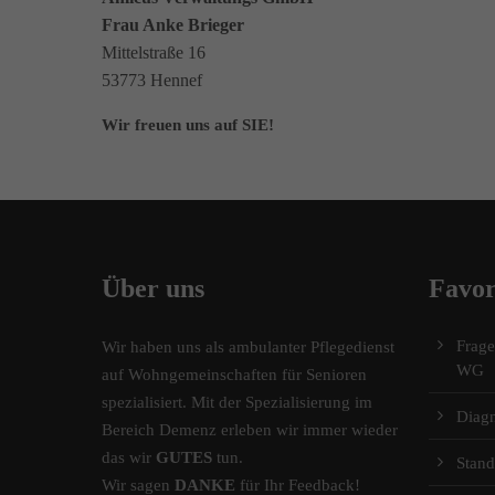
Frau Anke Brieger
Mittelstraße 16
53773 Hennef
Wir freuen uns auf SIE!
Über uns
Favor
Frag
Wir haben uns als ambulanter Pflegedienst
WG
auf Wohngemeinschaften für Senioren
spezialisiert. Mit der Spezialisierung im
Diag
Bereich Demenz erleben wir immer wieder
das wir
GUTES
tun.
Stand
Wir sagen
DANKE
für Ihr Feedback!