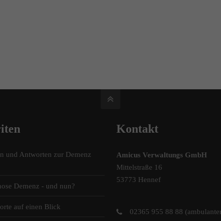
iten
Kontakt
en und Antworten zur Demenz
Amicus Verwaltungs GmbH
Mittelstraße 16
53773 Hennef
nose Demenz - und nun?
orte auf einen Blick
02365 955 88 88 (ambulante