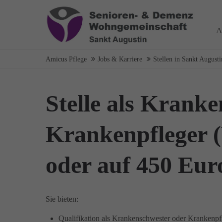
Login
Über
A
Benutzername
Wir haben
Amicus Pflege
Jobs & Karriere
Stellen in Sankt Augusti
auf Wohn
spezialis
Bereich 
Stelle als Kranke
Passwort
das wir
Wir sage
Krankenpfleger (V
oder auf 450 Eur
Anmelden
Register
|
Lost your password?
Sie bieten:
Qualifikation als Krankenschwester oder Krankenpf