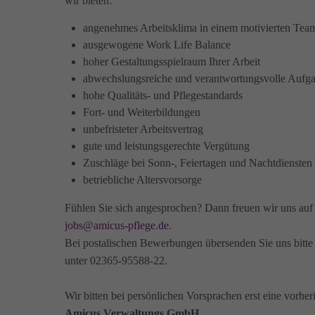
wir bieten:
angenehmes Arbeitsklima in einem motivierten Tea
ausgewogene Work Life Balance
hoher Gestaltungsspielraum Ihrer Arbeit
abwechslungsreiche und verantwortungsvolle Aufg
hohe Qualitäts- und Pflegestandards
Fort- und Weiterbildungen
unbefristeter Arbeitsvertrag
gute und leistungsgerechte Vergütung
Zuschläge bei Sonn-, Feiertagen und Nachtdiensten
betriebliche Altersvorsorge
Fühlen Sie sich angesprochen? Dann freuen wir uns au
jobs@amicus-pflege.de
.
Bei postalischen Bewerbungen übersenden Sie uns bitte 
unter 02365-95588-22.
Wir bitten bei persönlichen Vorsprachen erst eine vorhe
Amicus Verwaltungs GmbH