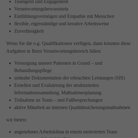
Teamgeist und Engagement
Wir haben uns als ambulanter Pflegedienst auf
Verantwortungsbewusstsein
Wohngemeinschaften für Senioren spezialisiert. Mit der
Einfühlungsvermögen und Empathie mit Menschen
Spezialisierung im Bereich Demenz erleben wir immer wieder
flexible, eigenständige und kreative Arbeitsweise
das wir
GUTES
tun.
Zuverlässigkeit
Wir sagen
DANKE
für Ihr Feedback!
Wenn Sie die o.g. Qualifikationen verfügen, dann könnten diese
Aufgaben in Ihren Verantwortungsbereich fallen:
Versorgung unserer Patienten in Grund – und
Kontakt
Behandlungspflege
zeitnahe Dokumentation der erbrachten Leistungen (SIS)
Amicus Pflege GmbH & Co KG
Erstellen und Evaluierung der strukturierten
Lipper Weg 11a
Informationssammlung, Maßnahmenplanung
45770 Marl
Teilnahme an Team – und Fallbesprechungen
aktive Mitarbeit an internen Qualitätssicherungsmaßnahmen
Sie haben Fragen?
wir bieten:
02365 955 88 88
angenehmes Arbeitsklima in einem motivierten Team
Schreiben Sie uns per Email