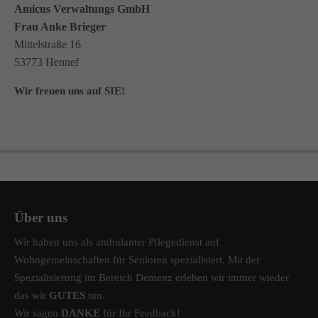
Amicus Verwaltungs GmbH
Frau Anke Brieger
Mittelstraße 16
53773 Hennef
Wir freuen uns auf SIE!
Über uns
Wir haben uns als ambulanter Pflegedienst auf
Wohngemeinschaften für Senioren spezialisiert. Mit der
Spezialisierung im Bereich Demenz erleben wir immer wieder
das wir
GUTES
tun.
Wir sagen
DANKE
für Ihr Feedback!