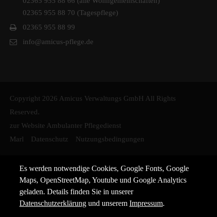
02365 955 88 66 (alle Wohngemeinschaften)
02365 955 88 70 (Tagespflege)
02365 955 88 99
info@amicus-pflege.de
Copyright 2026 Amicus Verwaltungs GmbH All Rights
Reserved.
zur Website Ambulanter Pflegedienst
Marl
Datenschutz
Nutzungsbedingungen
Es werden notwendige Cookies, Google Fonts, Google
Maps, OpenStreetMap, Youtube und Google Analytics
geladen. Details finden Sie in unserer
Datenschutzerklärung
und unserem
Impressum
.