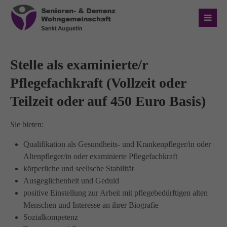
Login
Benutzername
Stelle als examinierte/r
Pflegefachkraft (Vollzeit oder
Teilzeit oder auf 450 Euro Basis)
Passwort
Sie bieten:
Qualifikation als Gesundheits- und Krankenpfleger/in oder
Altenpfleger/in oder examinierte Pflegefachkraft
Anmelden
körperliche und seelische Stabilität
Ausgeglichenheit und Geduld
Register
|
Lost your password?
positive Einstellung zur Arbeit mit pflegebedürftigen alten
Menschen und Interesse an ihrer Biografie
Über uns
Sozialkompetenz