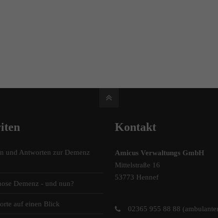
iten
Kontakt
en und Antworten zur Demenz
Amicus Verwaltungs GmbH
Mittelstraße 16
53773 Hennef
nose Demenz - und nun?
orte auf einen Blick
02365 955 88 88 (ambulante