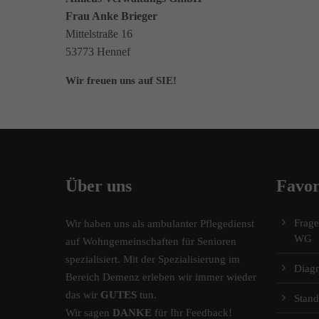
Frau Anke Brieger
Mittelstraße 16
53773 Hennef
Wir freuen uns auf SIE!
Über uns
Favor
Frag
Wir haben uns als ambulanter Pflegedienst
WG
auf Wohngemeinschaften für Senioren
spezialisiert. Mit der Spezialisierung im
Diag
Bereich Demenz erleben wir immer wieder
das wir
GUTES
tun.
Stand
Wir sagen
DANKE
für Ihr Feedback!