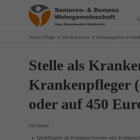
Login
Über
A
Benutzername
Wir haben
Amicus Pflege
Jobs & Karriere
Stellenangebote in Nüm
auf Wohn
spezialis
Bereich 
Stelle als Kranke
Passwort
das wir
Wir sage
Krankenpfleger (V
oder auf 450 Eur
Anmelden
Register
|
Lost your password?
Sie bieten:
Qualifikation als Krankenschwester oder Krankenpf