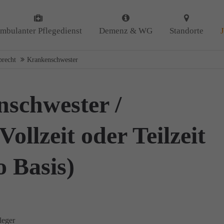
 uns
Kontakt
mbulanter Pflegedienst
Demenz & WG
Standorte
Amicus Pflege GmbH & Co 
 uns als ambulanter Pflegedienst
brecht
Krankenschwester
Lipper Weg 11a
gemeinschaften für Senioren
45770 Marl
iert. Mit der Spezialisierung im
Demenz erleben wir immer wieder
nschwester /
GUTES
tun.
Sie haben Fragen?
n
DANKE
für Ihr Feedback!
02365 955 88 88
ollzeit oder Teilzeit
Schreiben Sie uns per Ema
info@amicus-pflege.de
o Basis)
leger