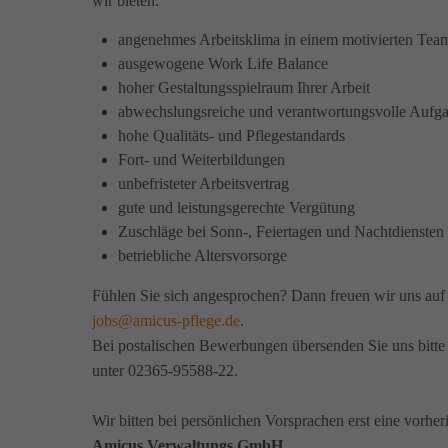
wir bieten:
angenehmes Arbeitsklima in einem motivierten Tea
ausgewogene Work Life Balance
hoher Gestaltungsspielraum Ihrer Arbeit
abwechslungsreiche und verantwortungsvolle Aufg
hohe Qualitäts- und Pflegestandards
Fort- und Weiterbildungen
unbefristeter Arbeitsvertrag
gute und leistungsgerechte Vergütung
Zuschläge bei Sonn-, Feiertagen und Nachtdiensten
betriebliche Altersvorsorge
Fühlen Sie sich angesprochen? Dann freuen wir uns au
jobs@amicus-pflege.de
.
Bei postalischen Bewerbungen übersenden Sie uns bitte 
unter 02365-95588-22.
Wir bitten bei persönlichen Vorsprachen erst eine vorhe
Amicus Verwaltungs GmbH