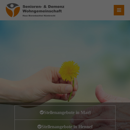
Login
Benutzername
Passwort
Anmelden
Register
|
Lost your password?
Stellenangebote in Marl
Über uns
Stellenangebote in Hennef