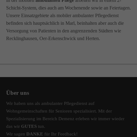
In der mobilen
ambulanten Pflege
arbeiten wir in einem 2-
Schicht-System, dies auch am Wochenende sowie an Feiertagen.
Unsere Einsatzgebiete als mobiler ambulanter Pflegedienst
befinden sich hauptsächlich in Marl, beinhalten aber auch die
Versorgung von Patienten in den angrenzenden Städten wie
Recklinghausen, Oer-Erkenschwick und Herten.
Über uns
Wir haben uns als ambulanter Pflegedienst auf
Wohngemeinschaften für Senioren spezialisiert. Mit der
Spezialisierung im Bereich Demenz erleben wir immer wieder
das wir
GUTES
tun.
Wir sagen
DANKE
für Ihr Feedback!