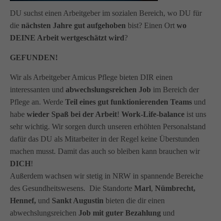
info@amicus-pflege.de
DU suchst einen Arbeitgeber im sozialen Bereich, wo DU für
die
nächsten Jahre gut aufgehoben
bist? Einen Ort
wo
DEINE Arbeit wertgeschätzt wird
?
GEFUNDEN!
Wir als Arbeitgeber Amicus Pflege bieten DIR einen
interessanten und
abwechslungsreichen Job
im Bereich der
Pflege an. Werde
Teil eines gut funktionierenden Teams
und
habe
wieder Spaß bei der Arbeit
!
Work-Life-balance
ist uns
sehr wichtig. Wir sorgen durch unseren erhöhten Personalstand
dafür das DU als Mitarbeiter in der Regel keine Überstunden
machen musst. Damit das auch so bleiben kann brauchen wir
DICH
!
Außerdem wachsen wir stetig in NRW in spannende Bereiche
des Gesundheitswesens. Die Standorte
Marl
,
Nümbrecht,
Hennef,
und
Sankt Augustin
bieten die dir einen
abwechslungsreichen
Job mit guter Bezahlung
und