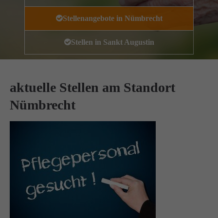
Wir haben uns als ambulanter Pflegedienst auf
Stellenangebote in Nümbrecht
Wohngemeinschaften für Senioren spezialisiert. Mit der
Spezialisierung im Bereich Demenz erleben wir immer wieder
Stellen in Sankt Augustin
das wir
GUTES
tun.
Wir sagen
DANKE
für Ihr Feedback!
aktuelle Stellen am Standort
Nümbrecht
Kontakt
Amicus Pflege GmbH & Co KG
Lipper Weg 11a
45770 Marl
Sie haben Fragen?
02365 955 88 88
Schreiben Sie uns per Email