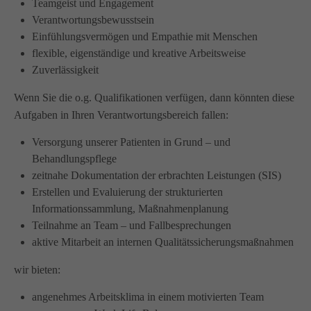
Teamgeist und Engagement
Wir haben uns als ambulanter Pflegedienst auf
Verantwortungsbewusstsein
Wohngemeinschaften für Senioren spezialisiert. Mit der
Einfühlungsvermögen und Empathie mit Menschen
Spezialisierung im Bereich Demenz erleben wir immer wieder
flexible, eigenständige und kreative Arbeitsweise
das wir
GUTES
tun.
Zuverlässigkeit
Wir sagen
DANKE
für Ihr Feedback!
Wenn Sie die o.g. Qualifikationen verfügen, dann könnten diese
Aufgaben in Ihren Verantwortungsbereich fallen:
Versorgung unserer Patienten in Grund – und
Kontakt
Behandlungspflege
zeitnahe Dokumentation der erbrachten Leistungen (SIS)
Amicus Pflege GmbH & Co KG
Erstellen und Evaluierung der strukturierten
Lipper Weg 11a
Informationssammlung, Maßnahmenplanung
45770 Marl
Teilnahme an Team – und Fallbesprechungen
aktive Mitarbeit an internen Qualitätssicherungsmaßnahmen
Sie haben Fragen?
wir bieten:
02365 955 88 88
angenehmes Arbeitsklima in einem motivierten Team
Schreiben Sie uns per Email