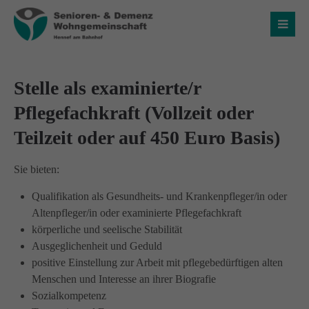
Login
Benutzername
Stelle als examinierte/r
Pflegefachkraft (Vollzeit oder
Teilzeit oder auf 450 Euro Basis)
Passwort
Sie bieten:
Qualifikation als Gesundheits- und Krankenpfleger/in oder
Altenpfleger/in oder examinierte Pflegefachkraft
Anmelden
körperliche und seelische Stabilität
Ausgeglichenheit und Geduld
Register
|
Lost your password?
positive Einstellung zur Arbeit mit pflegebedürftigen alten
Menschen und Interesse an ihrer Biografie
Über uns
Sozialkompetenz