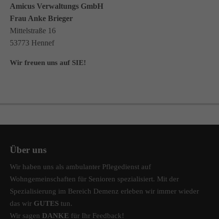
Amicus Verwaltungs GmbH
Frau Anke Brieger
Mittelstraße 16
53773 Hennef
Wir freuen uns auf SIE!
Über uns
Wir haben uns als ambulanter Pflegedienst auf
Wohngemeinschaften für Senioren spezialisiert. Mit der
Spezialisierung im Bereich Demenz erleben wir immer wieder
das wir
GUTES
tun.
Wir sagen
DANKE
für Ihr Feedback!