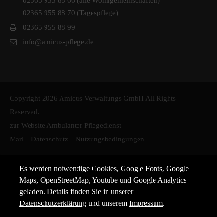
02365 955 88 66 (alle Wohngemeinschaften)
02365 955 88 70 (Tagespflege)
02365 955 88 99
info@amicus-pflege.de
Copyright 2026 Amicus Verwaltungs GmbH All Rights
Reserved.
zur Website Ambulanter Pflegedienst
Marl
Datenschutz
Nutzungsbedingungen
Es werden notwendige Cookies, Google Fonts, Google
Maps, OpenStreetMap, Youtube und Google Analytics
geladen. Details finden Sie in unserer
Datenschutzerklärung
und unserem
Impressum
.